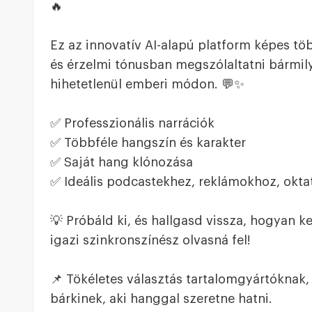
🔥
Ez az innovatív AI-alapú platform képes töb
és érzelmi tónusban megszólaltatni bármil
hihetetlenül emberi módon. 💬✨
✅ Professzionális narrációk
✅ Többféle hangszín és karakter
✅ Saját hang klónozása
✅ Ideális podcastekhez, reklámokhoz, okt
💡 Próbáld ki, és hallgasd vissza, hogyan k
igazi szinkronszínész olvasná fel!
📌 Tökéletes választás tartalomgyártóknak,
bárkinek, aki hanggal szeretne hatni.