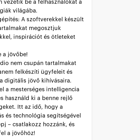
n vezetik be a felhasználókat a
giák világába.
építés: A szoftverekkel készült
tartalmakat megosztjuk
kel, inspirációt és ötleteket
e a jövőbe!
dio nem csupán tartalmakat
anem felkészíti ügyfeleit és
a digitális jövő kihívásaira.
el a mesterséges intelligencia
és használd ki a benne rejlő
eket. Itt az idő, hogy a
tás és technológia segítségével
épj – csatlakozz hozzánk, és
fel a jövőhöz!