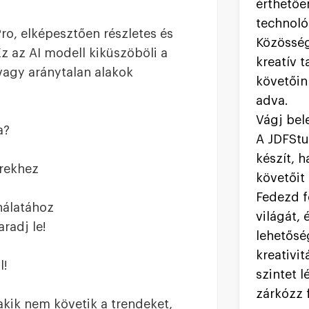
érthetőe
technoló
Pro, elképesztően részletes és
Közösség
z az AI modell kiküszöböli a
kreatív 
 vagy aránytalan alakok
követőink
adva.
Vágj bel
a?
A JDFStu
készít, h
erekhez
követőit 
Fedezd f
nálatához
világát, 
radj le!
lehetőség
kreativi
l!
szintet l
zárkózz 
kik nem követik a trendeket,