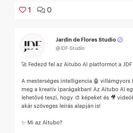
1
0
Jardin de Flores Studio
@JDF-Studio
🚀 Fedezd fel az Aitubo AI platformot a JDF S
A mesterséges intelligencia 🤖 villámgyors 
meg a kreatív iparágakban! Az Aitubo AI e
lehetővé teszi, hogy 🎨 képeket és 🎥 videó
akár szöveges leírás alapján is!
✨ Mi az Aitubo?