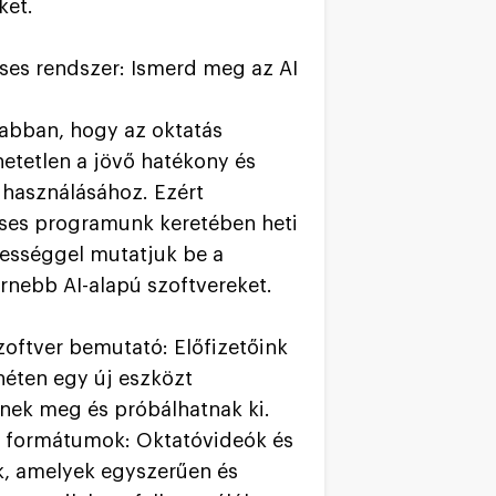
ket.
éses rendszer: Ismerd meg az AI
abban, hogy az oktatás
etetlen a jövő hatékony és
kihasználásához. Ezért
éses programunk keretében heti
ességgel mutatjuk be a
nebb AI-alapú szoftvereket.
szoftver bemutató: Előfizetőink
éten egy új eszközt
nek meg és próbálhatnak ki.
 formátumok: Oktatóvideók és
, amelyek egyszerűen és