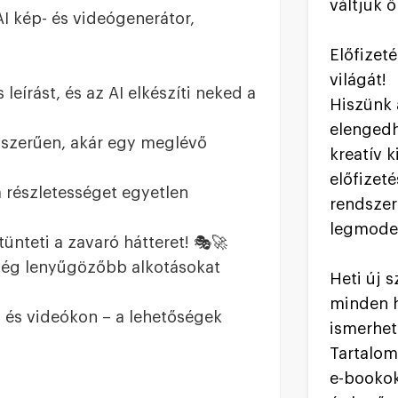
váltjuk ő
I kép- és videógenerátor,
Előfizet
világát!
eírást, és az AI elkészíti neked a
Hiszünk 
elengedh
gyszerűen, akár egy meglévő
kreatív 
előfizet
a részletességet egyetlen
rendszer
legmoder
tünteti a zavaró hátteret! 🎭🚀
 még lenyűgözőbb alkotásokat
Heti új 
minden h
n és videókon – a lehetőségek
ismerhet
Tartalom
e-bookok