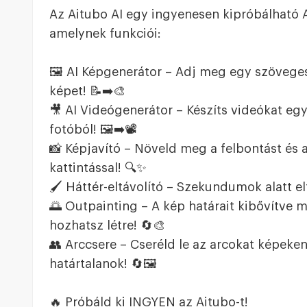
Az Aitubo AI egy ingyenesen kipróbálható A
amelynek funkciói:
🖼️ AI Képgenerátor – Adj meg egy szöveges l
képet! 📝➡️🎨
🎥 AI Videógenerátor – Készíts videókat e
fotóból! 🖼️➡️📽️
📸 Képjavító – Növeld meg a felbontást és 
kattintással! 🔍✨
🖌️ Háttér-eltávolító – Szekundumok alatt el
🌅 Outpainting – A kép határait kibővítve
hozhatsz létre! 🔄🎨
👥 Arccsere – Cseréld le az arcokat képeke
határtalanok! 🔄🖼️
🔥 Próbáld ki INGYEN az Aitubo-t!