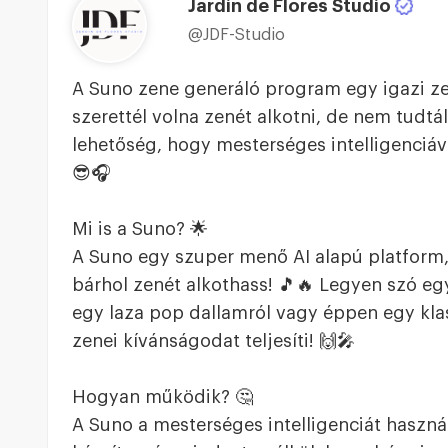
Jardin de Flores Studio
@JDF-Studio
A Suno zene generáló program egy igazi ze
szerettél volna zenét alkotni, de nem tudtál
lehetőség, hogy mesterséges intelligenciáva
😎🎧
Mi is a Suno? 🌟
A Suno egy szuper menő AI alapú platform,
bárhol zenét alkothass! 🎵🔥 Legyen szó egy
egy laza pop dallamról vagy éppen egy kla
zenei kívánságodat teljesíti! 🙌🎤
Hogyan működik? 🤔
A Suno a mesterséges intelligenciát használ