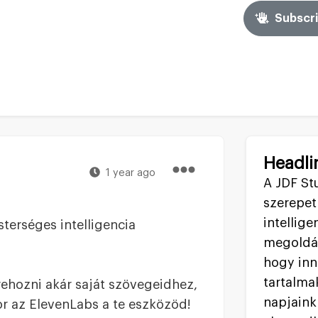
Subscri
Headli
1 year ago
A JDF Stu
szerepet
intellige
sterséges intelligencia
megoldás
hogy inn
tartalma
rehozni akár saját szövegeidhez,
napjaink 
r az ElevenLabs a te eszközöd!