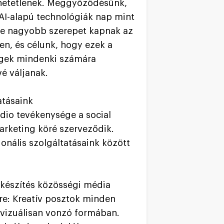
hetetlenek. Meggyőződésünk,
AI-alapú technológiák nap mint
e nagyobb szerepet kapnak az
en, és célunk, hogy ezek a
gek mindenki számára
vé váljanak.
atásaink
dio tevékenysége a social
rketing köré szerveződik.
ionális szolgáltatásaink között
:
készítés közösségi média
kre: Kreatív posztok minden
 vizuálisan vonzó formában.