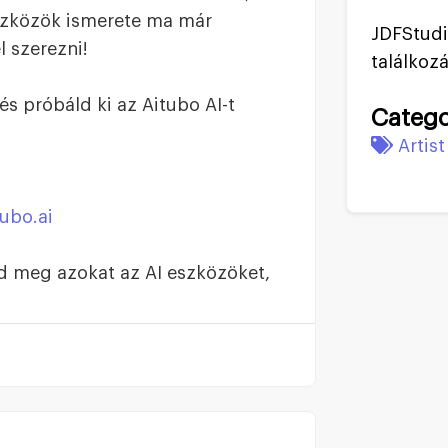
eszközök ismerete ma már
JDFStudi
l szerezni!
találkozá
 és próbáld ki az Aitubo AI-t
Catego
Artist
tubo.ai
rd meg azokat az AI eszközöket,