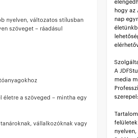
elenged
hogy az 
nap egyr
b nyelven, változatos stílusban
életünkb
yen szöveget – ráadásul
lehetősé
elérhető
Szolgált
A JDFStu
media ma
atóanyagokhoz
Professz
szerepel
el életre a szöveged – mintha egy
Tartalom
felülete
 tanároknak, vállalkozóknak vagy
nyelven,