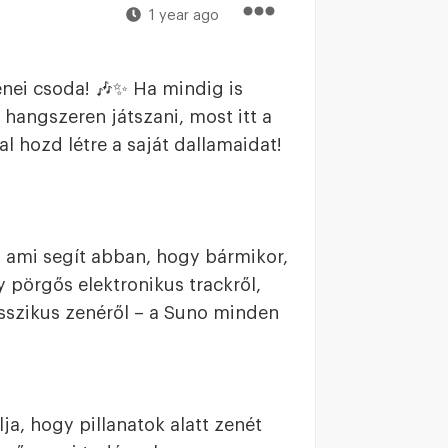
1 year ago
nei csoda! 🎶✨ Ha mindig is
 hangszeren játszani, most itt a
l hozd létre a saját dallamaidat!
 ami segít abban, hogy bármikor,
 pörgős elektronikus trackről,
sszikus zenéről – a Suno minden
ja, hogy pillanatok alatt zenét