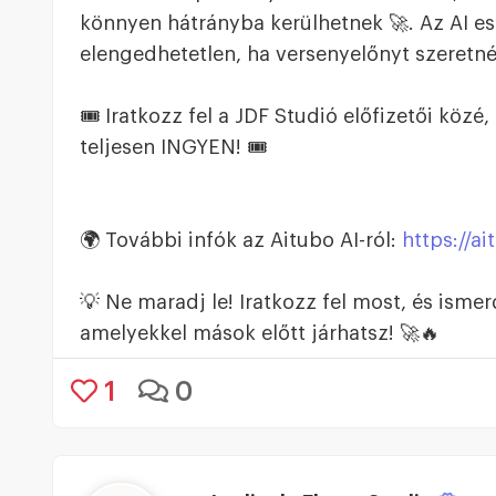
könnyen hátrányba kerülhetnek 🚀. Az AI 
elengedhetetlen, ha versenyelőnyt szeretné
🎟️ Iratkozz fel a JDF Studió előfizetői közé,
teljesen INGYEN! 🎟️
🌍 További infók az Aitubo AI-ról:
https://ai
💡 Ne maradj le! Iratkozz fel most, és isme
amelyekkel mások előtt járhatsz! 🚀🔥
1
0