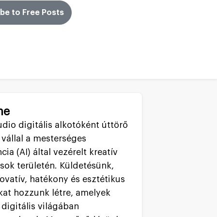
be to Free Posts
ne
dio digitális alkotóként úttörő
 vállal a mesterséges
ncia (AI) által vezérelt kreatív
ok területén. Küldetésünk,
ovatív, hatékony és esztétikus
kat hozzunk létre, amelyek
digitális világában