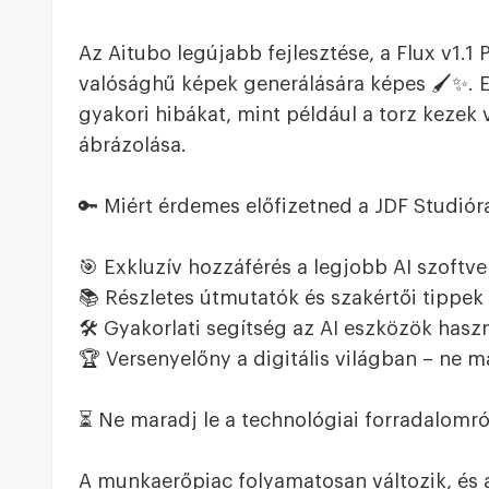
Az Aitubo legújabb fejlesztése, a Flux v1.1 
valósághű képek generálására képes 🖌️✨. E
gyakori hibákat, mint például a torz kezek
ábrázolása.
🔑 Miért érdemes előfizetned a JDF Studiór
🎯 Exkluzív hozzáférés a legjobb AI szoftv
📚 Részletes útmutatók és szakértői tippek
🛠️ Gyakorlati segítség az AI eszközök hasz
🏆 Versenyelőny a digitális világban – ne ma
⏳ Ne maradj le a technológiai forradalomró
A munkaerőpiac folyamatosan változik, és a