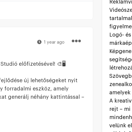
Reklámvi
Videósze
tartalma
figyelme
Logó- és
1 year ago
márkaép
Képgener
segítség
tudió előfizetésével! 🎨🖥️
létrehoz
Szövegbő
fejlődése új lehetőségeket nyit
zenealko
gy forradalmi eszköz, amely
amelyek é
kat generálj néhány kattintással –
A kreati
rejt – m
mindenho
velünk e