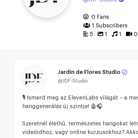
0 Fans
1 Subscribers
5
1
1
0
Jardin de Flores Studio
@JDF-Studio
🎙️ Ismerd meg az ElevenLabs világát – a me
hanggenerálás új szintje! 🤖🎧
Szeretnél élethű, természetes hangokat lét
videóidhoz, vagy online kurzusokhoz? Akko