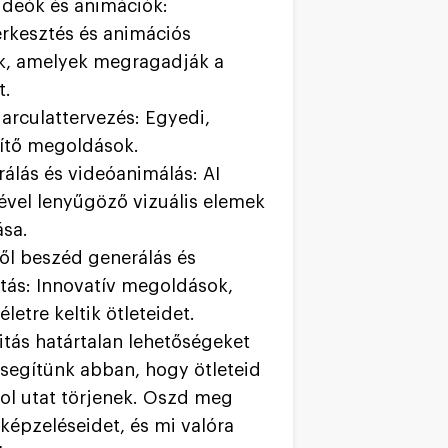
deók és animációk:
rkesztés és animációs
k, amelyek megragadják a
t.
 arculattervezés: Egyedi,
ítő megoldások.
álás és videóanimálás: AI
ével lenyűgöző vizuális elemek
ása.
l beszéd generálás és
tás: Innovatív megoldások,
letre keltik ötleteidet.
vitás határtalan lehetőségeket
i segítünk abban, hogy ötleteid
l utat törjenek. Oszd meg
lképzeléseidet, és mi valóra